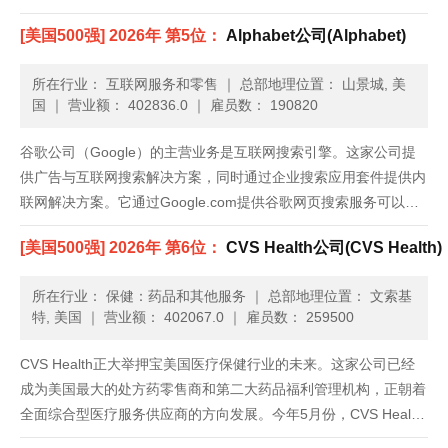
[美国500强] 2026年 第5位：
Alphabet公司(Alphabet)
所在行业： 互联网服务和零售
｜
总部地理位置： 山景城, 美
国
｜
营业额： 402836.0
｜
雇员数： 190820
谷歌公司（Google）的主营业务是互联网搜索引擎。这家公司提
供广告与互联网搜索解决方案，同时通过企业搜索应用套件提供内
联网解决方案。它通过Google.com提供谷歌网页搜索服务可以访
问网页；通过谷歌图片搜索（Google Image Search），可以在网
[美国500强] 2026年 第6位：
CVS Health公司(CVS Health)
页上找到的所有图片的可搜索索引；谷歌网......
所在行业： 保健：药品和其他服务
｜
总部地理位置： 文索基
特, 美国
｜
营业额： 402067.0
｜
雇员数： 259500
CVS Health正大举押宝美国医疗保健行业的未来。这家公司已经
成为美国最大的处方药零售商和第二大药品福利管理机构，正朝着
全面综合型医疗服务供应商的方向发展。今年5月份，CVS Health
出资127亿美元收购了Omnicare，发展路径愈加清晰。Omnicare