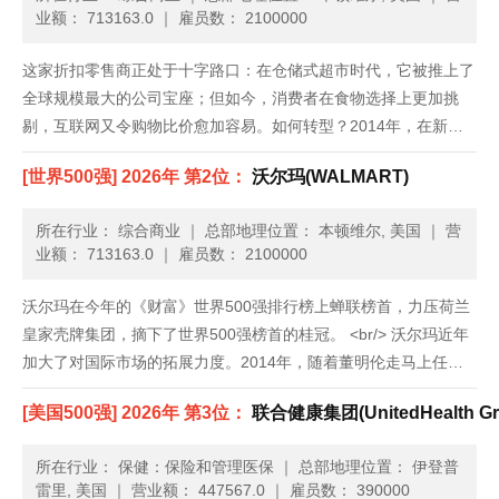
业额： 713163.0
｜
雇员数： 2100000
这家折扣零售商正处于十字路口：在仓储式超市时代，它被推上了
全球规模最大的公司宝座；但如今，消费者在食物选择上更加挑
剔，互联网又令购物比价愈加容易。如何转型？2014年，在新任
首席执行官董明伦带领下，沃尔玛美国业务终于打破了近两年来季
[世界500强] 2026年 第2位：
沃尔玛(WALMART)
度销售额零增长的局面。但复苏局势很脆弱，它仍旧在想方设法吸
引消费者走......
所在行业： 综合商业
｜
总部地理位置： 本顿维尔, 美国
｜
营
业额： 713163.0
｜
雇员数： 2100000
沃尔玛在今年的《财富》世界500强排行榜上蝉联榜首，力压荷兰
皇家壳牌集团，摘下了世界500强榜首的桂冠。 <br/> 沃尔玛近年
加大了对国际市场的拓展力度。2014年，随着董明伦走马上任，
担任公司CEO，沃尔玛表现出了加强海外扩张的野心。担任CEO
[美国500强] 2026年 第3位：
联合健康集团(UnitedHealth Gr
之前，董明伦曾于2009年2月至2014年2......
所在行业： 保健：保险和管理医保
｜
总部地理位置： 伊登普
雷里, 美国
｜
营业额： 447567.0
｜
雇员数： 390000