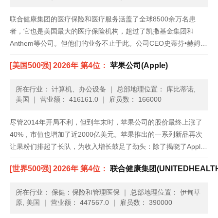
联合健康集团的医疗保险和医疗服务涵盖了全球8500余万名患
者，它也是美国最大的医疗保险机构，超过了凯撒基金集团和
Anthem等公司。但他们的业务不止于此。公司CEO史蒂芬•赫姆斯
利对Optum医疗服务部门投入了重金，这个部门包括药品福利管理
[美国500强] 2026年 第4位：
苹果公司(Apple)
和健康数据分析等业务。虽然对于总部位于明尼苏达州的联合健康
集......
所在行业： 计算机、办公设备
｜
总部地理位置： 库比蒂诺,
美国
｜
营业额： 416161.0
｜
雇员数： 166000
尽管2014年开局不利，但到年末时，苹果公司的股价最终上涨了
40%，市值也增加了近2000亿美元。苹果推出的一系列新品再次
让果粉们排起了长队，为收入增长鼓足了劲头：除了揭晓了Apple
Pay和Apple Watch等新的产品类别，苹果还发布了iPhone 6，上
[世界500强] 2026年 第4位：
联合健康集团(UNITEDHEALTH
市前三天就创纪录地卖出1000万部。......
所在行业： 保健：保险和管理医保
｜
总部地理位置： 伊甸草
原, 美国
｜
营业额： 447567.0
｜
雇员数： 390000