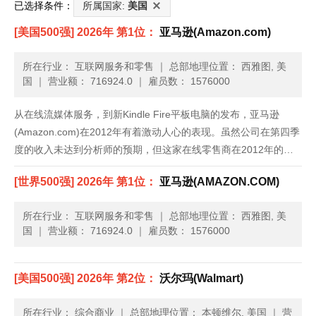
已选择条件：
所属国家:
美国
[美国500强] 2026年 第1位：
亚马逊(Amazon.com)
所在行业： 互联网服务和零售
｜
总部地理位置： 西雅图, 美
国
｜
营业额： 716924.0
｜
雇员数： 1576000
从在线流媒体服务，到新Kindle Fire平板电脑的发布，亚马逊
(Amazon.com)在2012年有着激动人心的表现。虽然公司在第四季
度的收入未达到分析师的预期，但这家在线零售商在2012年的净
收入增加了27%，达到610亿美元；而2011年，公司的净收入为
[世界500强] 2026年 第1位：
亚马逊(AMAZON.COM)
480亿美元。公司继续大力推广Kind......
所在行业： 互联网服务和零售
｜
总部地理位置： 西雅图, 美
国
｜
营业额： 716924.0
｜
雇员数： 1576000
[美国500强] 2026年 第2位：
沃尔玛(Walmart)
所在行业： 综合商业
｜
总部地理位置： 本顿维尔, 美国
｜
营