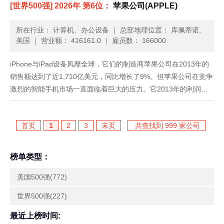
[世界500强] 2026年 第6位：
苹果公司(APPLE)
是一家医药快递公司，也帮助养老院管......
所在行业： 计算机、办公设备
｜
总部地理位置： 库佩蒂诺,
美国
｜
营业额： 416161.0
｜
雇员数： 166000
iPhone与iPad设备风靡全球，它们的制造商苹果公司在2013年的
销售额达到了近1,710亿美元，同比增长了9%。但苹果公司在竞争
激烈的智能手机市场一直面临着巨大的压力。它2013年的利润为
370亿美元，比2012年减少了11%。尽管如此，苹果公司仍持有大
量的现金。最近，公司CEO蒂姆•库克调用......
首页
1
2
3
末页
共查找到 999 家公司
榜单类型：
美国500强(772)
世界500强(227)
最近上榜时间: