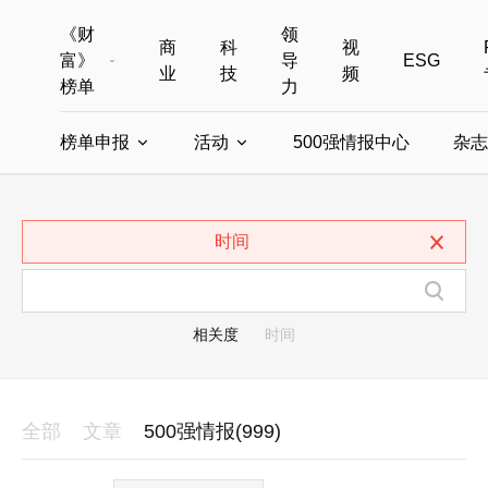
《财
领
商
科
视
富》
导
ESG
业
技
频
榜单
力
榜单申报
活动
500强情报中心
杂志
全部榜单
世界500强
中国500强
美国500强
全部申报入口
全部活动
时间
中国最具影响力商界女性
年度中国商人
中国ESG影响力榜申报
财富MPW女性峰会
中国40位40岁以下的商
财富世界
中国最具影响力的商界女性申报
财富全球论坛
中国最佳设计榜
财富全球科技
相关度
时间
全部
文章
500强情报(999)