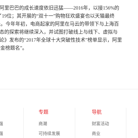
里巴巴的成长速度依旧迅猛——2016年，以接156%的
了19位；其开展的“双十一”购物狂欢盛宴也以天猫最终
纪录。今年年初，电商起家的阿里在马云的带领下与上海百
态的探索将继续深入，并试图打破线上与线下、虚拟与
》发布的“2017年全球十大突破性技术”榜单显示，阿里
“金榜题名”。
专题
导航
强
商潮
财富活动
强
可持续发展
商业