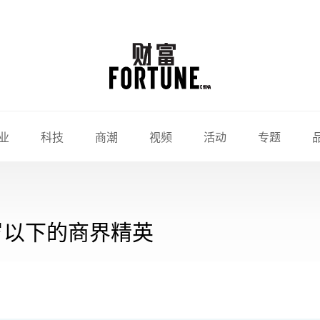
业
科技
商潮
视频
活动
专题
0岁以下的商界精英