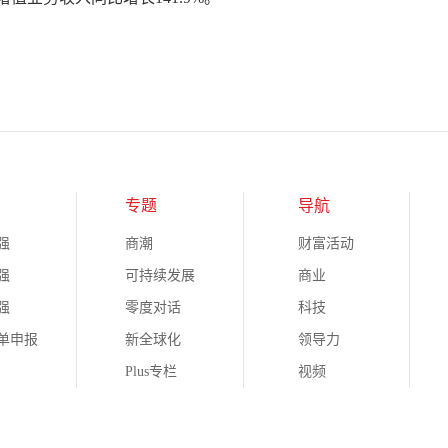
专题
导航
强
商潮
财富活动
强
可持续发展
商业
强
零度对话
科技
榜单申报
新全球化
领导力
Plus专栏
视频