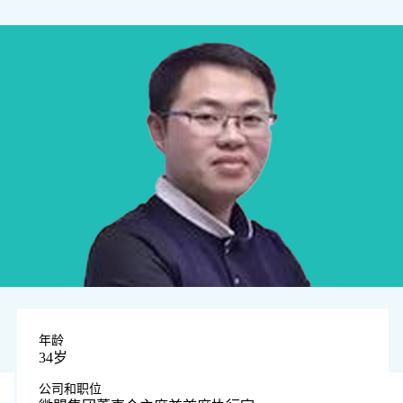
年龄
34岁
公司和职位