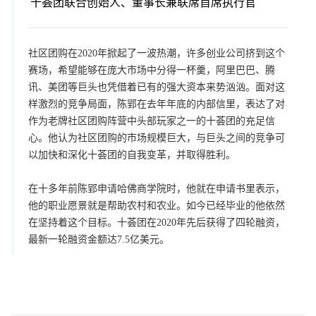
十荟团联合创始人、董事长兼联席首席执行官
社区团购在2020年掀起了一波热潮，许多创业公司挤到这个
赛场，希望能够在庞大市场中分得一杯羹，阿里巴巴、腾
讯、美团等巨头也凭借着已有的强大资本来势汹汹。面对这
样激烈的竞争局面，陈郢在去年年底的内部信里，表达了对
作为老牌社区团购阵营中头部玩家之一的十荟团的充足信
心。他认为社区团购的市场规模巨大，与巨头之间的竞争可
以加快和深化十荟团的自我变革，并取得胜利。
在十多年前陈郢申请哈佛商学院时，他就在申请书里表示，
他的职业愿景就是帮助农村和农业。如今已经毕业的他依然
在坚持着这个目标。十荟团在2020年先后获得了四轮融资，
最新一轮融资金额达7.5亿美元。