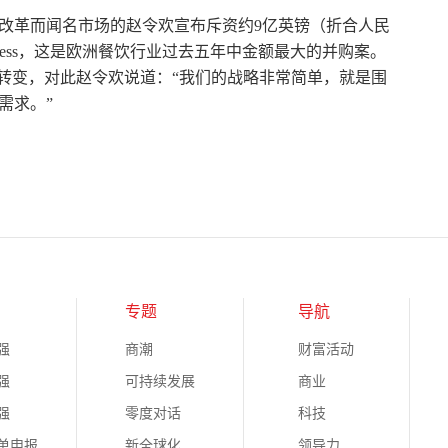
改革而闻名市场的赵令欢宣布斥资约9亿英镑（折合人民
Express，这是欧洲餐饮行业过去五年中金额最大的并购案。
大转变，对此赵令欢说道：“我们的战略非常简单，就是围
需求。”
专题
导航
强
商潮
财富活动
强
可持续发展
商业
强
零度对话
科技
榜单申报
新全球化
领导力