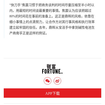
“快刀手”焦震习惯于把商务谈判的时间尽量压缩至半小时以
内，用最短的时间谈最重要的事情。焦震认为应该把超过
80%的时间花在事前的准备上。这正是鼎晖的风格，依靠在
细小事情上的点滴努力，让合作方对其行事风格和执行效率
建立起牢固的信任。去年，鼎晖从宝洁手中拿到碱性电池生
产商南孚正是这样的例证。
APP下载