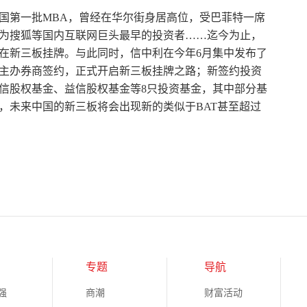
中国第一批MBA，曾经在华尔街身居高位，受巴菲特一席
成为搜狐等国内互联网巨头最早的投资者……迄今为止，
备在新三板挂牌。与此同时，信中利在今年6月集中发布了
与主办券商签约，正式开启新三板挂牌之路；新签约投资
利信股权基金、益信股权基金等8只投资基金，其中部分基
，未来中国的新三板将会出现新的类似于BAT甚至超过
专题
导航
强
商潮
财富活动