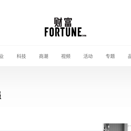
业
科技
商潮
视频
活动
专题
强