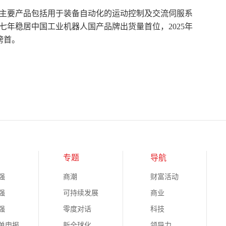
。主要产品包括用于装备自动化的运动控制及交流伺服系
年稳居中国工业机器人国产品牌出货量首位，2025年
榜首。
专题
导航
强
商潮
财富活动
强
可持续发展
商业
强
零度对话
科技
榜单申报
新全球化
领导力