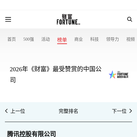
首页
500强
活动
商业
科技
领导力
视频
榜单
2026年《财富》最受赞赏的中国公
司
上一位
完整排名
下一位
腾讯控股有限公司