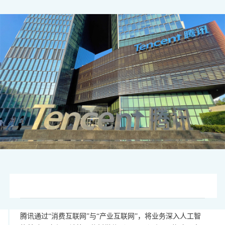
图片来源：视觉中国
腾讯通过“消费互联网”与“产业互联网”，将业务深入人工智