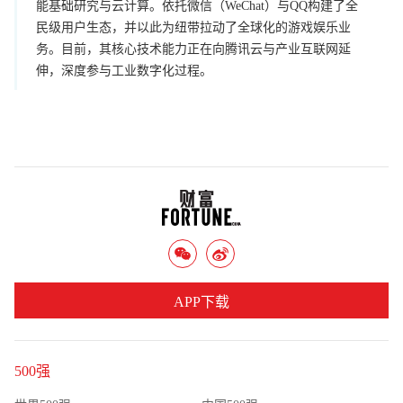
能基础研究与云计算。依托微信（WeChat）与QQ构建了全
民级用户生态，并以此为纽带拉动了全球化的游戏娱乐业
务。目前，其核心技术能力正在向腾讯云与产业互联网延
伸，深度参与工业数字化过程。
APP下载
500强