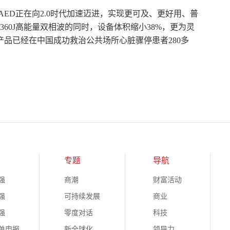
AED正在向2.0时代加速迈进，实现更可及、更好用、普
60J高能量双相波的同时，设备体积缩小38%，更为灵
D产品已经在中国成功救治公共场所心脏骤停患者280多
专题
导航
强
商潮
财富活动
强
可持续发展
商业
强
零度对话
科技
榜单申报
新全球化
领导力