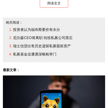
阅读全文
即将发生什么事情。
根据此前的安排，那个周三要召开一次股东大会，
相关阅读：
随后将在周四召开董事会会议。所以，我在周一晚住
投资者认为福布斯要价有水分
进了酒店。几位董事分别来找我谈话，解释第二天即
尼尔森CEO将离职 转投私募公司黑石
将发生的事情。我不会被立刻解职，他们还是为我提
瑞士信贷出售历史遗留私募股权资产
供了一个有名无实的职位，以及一笔还算公平的薪
私募基金业遭遇深喉检举门
酬。但我绝对不愿意为昔日的下属工作，他们现在竟
然要求我出任我当初雇佣他们担当的职位。所以我拒
最新文章：
绝了。
第二天的年度股东大会上，我原本将被重新选举为
公司董事，因为连续数周的代理人投票已经结束。于
是，他们表示，除了不再供职于公司之外，他们还希