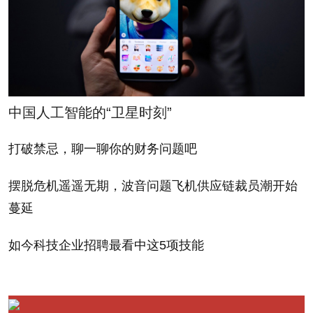
望我辞去董事一职。如果我不从的话，他们将推迟股
东大会，这些人也的确这么干了。接着，他们发出了
新的代理人投票委托书。在这份委托书上，我没有获
得董事提名。
中国人工智能的“卫星时刻”
被解雇时，我没有获得一分钱的遣散费。他们甚至
打破禁忌，聊一聊你的财务问题吧
收缴了我的电话，终止了我的保险。
摆脱危机遥遥无期，波音问题飞机供应链裁员潮开始
蔓延
要是股东大会如期召开，你还会留任董事吗？
如今科技企业招聘最看中这5项技能
或许会留任吧，尽管我在那一刻的想法是：“你们显
然不想留我，但我也压根不愿意与你共事。”