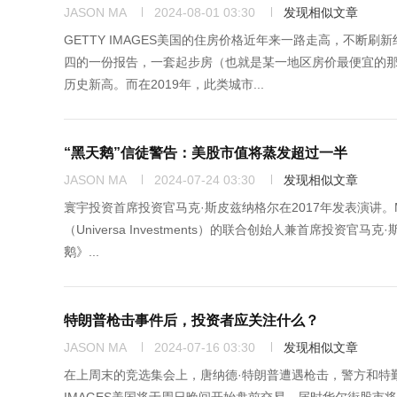
JASON MA
2024-08-01 03:30
发现相似文章
GETTY IMAGES美国的住房价格近年来一路走高，不断刷
四的一份报告，一套起步房（也就是某一地区房价最便宜的那
历史新高。而在2019年，此类城市...
“黑天鹅”信徒警告：美股市值将蒸发超过一半
JASON MA
2024-07-24 03:30
发现相似文章
寰宇投资首席投资官马克·斯皮兹纳格尔在2017年发表演讲。MISHA
（Universa Investments）的联合创始人兼首席
鹅》...
特朗普枪击事件后，投资者应关注什么？
JASON MA
2024-07-16 03:30
发现相似文章
在上周末的竞选集会上，唐纳德·特朗普遭遇枪击，警方和特勤局特