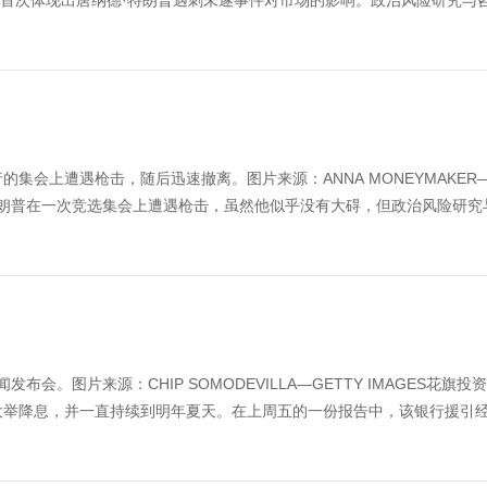
将首次体现出唐纳德·特朗普遇刺未遂事件对市场的影响。政治风险研究与
的集会上遭遇枪击，随后迅速撤离。图片来源：ANNA MONEYMAKER
纳德·特朗普在一次竞选集会上遭遇枪击，虽然他似乎没有大碍，但政治风险研究
闻发布会。图片来源：CHIP SOMODEVILLA—GETTY IMAGES花旗投
几个月内大举降息，并一直持续到明年夏天。在上周五的一份报告中，该银行援引