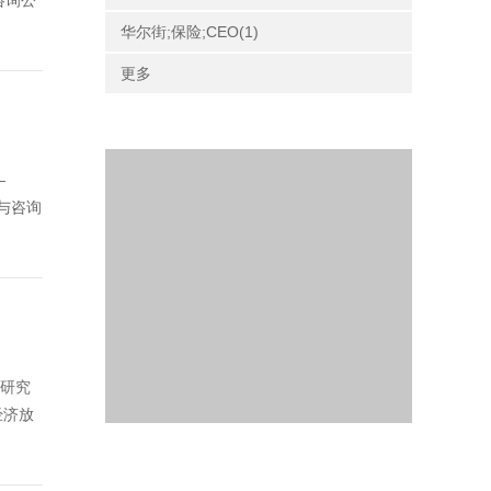
咨询公
华尔街;保险;CEO(1)
更多
—
与咨询
资研究
经济放