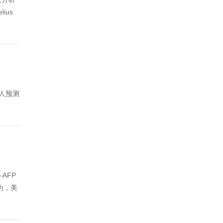
ius
部分人预测
AFP
为，美