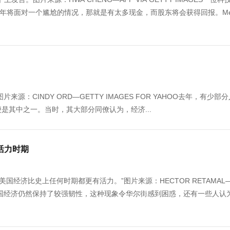
几年将面对一个尴尬的情况，那就是有太多现金，而股东将会获得回报。Mel
年照片。图片来源：CINDY ORD—GETTY IMAGES FOR YAHOO去年，有少
人汤姆·李便是其中之一。当时，其大部分同僚认为，经济...
活力时期
经济比史上任何时期都更有活力。”图片来源：HECTOR RETAMAL—
息，但美国经济仍然保持了较强韧性，这种现象令华尔街感到困惑，还有一些人认