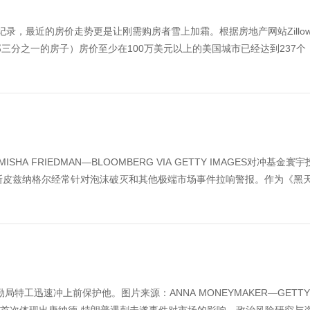
新纪录，最近的房价走势更是让刚需购房者雪上加霜。根据房地产网站Zillo
三分之一的房子）房价至少在100万美元以上的美国城市已经达到237个
 FRIEDMAN—BLOOMBERG VIA GETTY IMAGES对冲基金寰宇
投资官马克·斯皮兹纳格尔经常针对泡沫破灭和其他极端市场事件拉响警报。作为《黑
工迅速冲上前保护他。图片来源：ANNA MONEYMAKER—GETTY