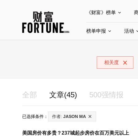
《财富》榜单
榜单申报
全部榜单
活动
世界500强
中
全部申报入口
中国最具影响力商界
相关度
中国ESG影响力榜申
中国最具影响力的商
全部
文章(45)
500强情报
已选择条件：
作者:
JASON MA
美国房价有多贵？237城起步房价在百万美元以上