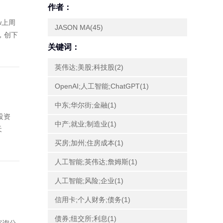
作者：
w上周
JASON MA(45)
，创下
关键词：
英伟达;美股;科技股(2)
OpenAI;人工智能;ChatGPT(1)
中东;华尔街;金融(1)
投资
中产;就业;制造业(1)
天
买房;加州;住房成本(1)
人工智能;英伟达;詹姆斯(1)
人工智能;风险;企业(1)
信用卡;个人财务;债务(1)
债券;纽交所;利息(1)