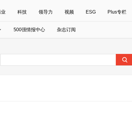
商业
科技
领导力
视频
ESG
Plus专栏
500强情报中心
杂志订阅
国500强
美国500强
40位40岁以下商界精英
中国
全部活动
女性
年度中国商人
报
财富MPW女性峰会
中国40位40岁以下的商界精英申报
财富世界500强峰会
财富40U40创想
中国最具社会影
界女性申报
财富全球论坛
中国最佳设计榜申报
财富全球科技论坛
财富全球可持续论坛