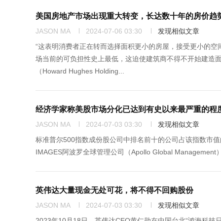
美国房地产市场出现重大转变，长达数十年的房价趋势
JASON MA
2024-07-06 03:30
发现相似文章
“这表明消费者正在转而选择面积更小的房屋，接受更小的空间，
场当前的可负担性史上最低，这迫使建筑商不得不开始建造
（Howard Hughes Holding...
经济学家称美股市场分化已达到有史以来最严重的程
JASON MA
2024-07-03 03:30
发现相似文章
标准普尔500指数成份股公司中排名前十的公司占该指数市值的35%
IMAGES阿波罗全球管理公司（Apollo Global Manageme
英伟达大量现金无处可花，将不得不回购股份
JASON MA
2024-07-03 03:30
发现相似文章
2023年10月18日，英伟达CEO黄仁勋在中国台北“鸿海科技日”上