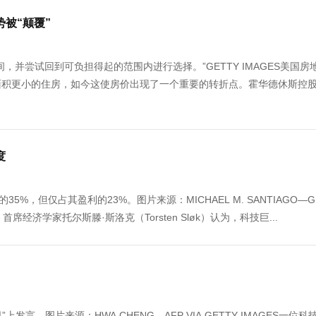
被“颠覆”
并尝试回到可负担得起的范围内进行选择。”GETTY IMAGES美国房
面积更小的住房，如今这使房价出现了一个重要的转折点。霍华德休斯控
度
，但仅占其盈利的23%。图片来源：MICHAEL M. SANTIAGO—G
nt）首席经济学家托尔斯滕·斯洛克（Torsten Sløk）认为，科技巨...
发言。图片来源：HWA CHENG—AFP VIA GETTY IMAGES一位科