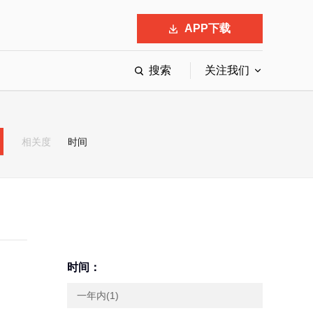
APP下载
搜索
关注我们
最具影响力的50位商界领袖
最受赞赏的中国公司
相关度
时间
会
响力的创业公司申报
时间：
一年内(1)