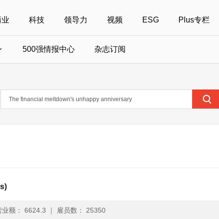
商业
科技
领导力
视频
ESG
Plus专栏
500强情报中心
杂志订阅
国500强
美国500强
40位40岁以下商界精英
中国
全部活动
女性
年度中国商人
报
财富MPW女性峰会
中国40位40岁以下的商界精英申报
财富世界500强峰会
财富40U40创想
中国最具社会影
界女性申报
财富全球论坛
中国最佳设计榜申报
财富全球科技论坛
财富全球可持续论坛
s)
业额： 6624.3
｜
雇员数： 25350