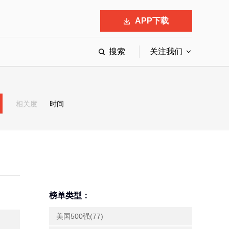
APP下载
搜索
关注我们
最具影响力的50位商界领袖
最受赞赏的中国公司
相关度
时间
会
响力的创业公司申报
榜单类型：
美国500强(77)