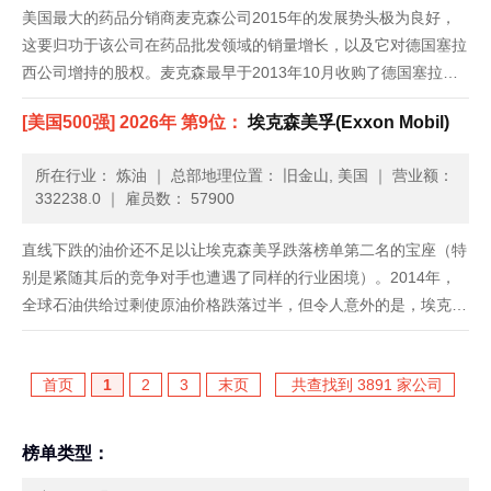
美国最大的药品分销商麦克森公司2015年的发展势头极为良好，
这要归功于该公司在药品批发领域的销量增长，以及它对德国塞拉
西公司增持的股权。麦克森最早于2013年10月收购了德国塞拉西
公司50.1%的股份，从而使其在全球通用药物市场上占据了更大的
[美国500强] 2026年 第9位：
埃克森美孚(Exxon Mobil)
份额。去年年初，总部位于美国旧金山的麦克森公司一举收购了
塞......
所在行业： 炼油
｜
总部地理位置： 旧金山, 美国
｜
营业额：
332238.0
｜
雇员数： 57900
直线下跌的油价还不足以让埃克森美孚跌落榜单第二名的宝座（特
别是紧随其后的竞争对手也遭遇了同样的行业困境）。2014年，
全球石油供给过剩使原油价格跌落过半，但令人意外的是，埃克森
美孚2014年收入跌幅（6.1%）却小于2013年。其2014年净利润基
本同比持平，2013年则下跌27%。这家公司计划在美......
首页
1
2
3
末页
共查找到 3891 家公司
榜单类型：