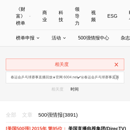
《财
领
商
科
视
富》
导
ESG
业
技
频
榜单
力
榜单申报
活动
500强情报中心
杂志
全部榜单
世界500强
中国500强
美国500强
全部申报入口
全部活动
相关度
中国最具影响力商界女性
年度中国商人
中国ESG影响力榜申报
财富MPW女性峰会
中国40位40岁以下的商
财富世界
中国最具影响力的商界女性申报
财富全球论坛
中国最佳设计榜
财富全球科技
相关度
时间
全部
文章
500强情报(3891)
[美国500强] 2015年 第95位：
美国直播电视集团(DirecTV)