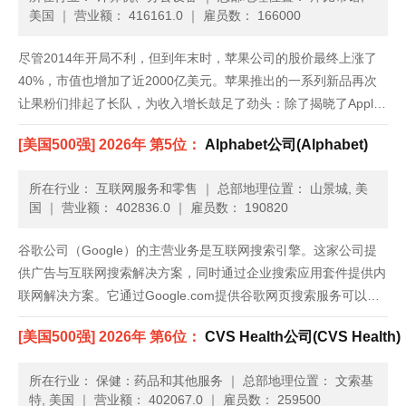
美国
｜
营业额： 416161.0
｜
雇员数： 166000
尽管2014年开局不利，但到年末时，苹果公司的股价最终上涨了
40%，市值也增加了近2000亿美元。苹果推出的一系列新品再次
让果粉们排起了长队，为收入增长鼓足了劲头：除了揭晓了Apple
Pay和Apple Watch等新的产品类别，苹果还发布了iPhone 6，上
[美国500强] 2026年 第5位：
Alphabet公司(Alphabet)
市前三天就创纪录地卖出1000万部。......
所在行业： 互联网服务和零售
｜
总部地理位置： 山景城, 美
国
｜
营业额： 402836.0
｜
雇员数： 190820
谷歌公司（Google）的主营业务是互联网搜索引擎。这家公司提
供广告与互联网搜索解决方案，同时通过企业搜索应用套件提供内
联网解决方案。它通过Google.com提供谷歌网页搜索服务可以访
问网页；通过谷歌图片搜索（Google Image Search），可以在网
[美国500强] 2026年 第6位：
CVS Health公司(CVS Health)
页上找到的所有图片的可搜索索引；谷歌网......
所在行业： 保健：药品和其他服务
｜
总部地理位置： 文索基
特, 美国
｜
营业额： 402067.0
｜
雇员数： 259500