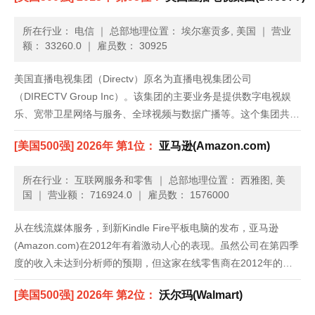
所在行业： 电信
｜
总部地理位置： 埃尔塞贡多, 美国
｜
营业
额： 33260.0
｜
雇员数： 30925
美国直播电视集团（Directv）原名为直播电视集团公司
（DIRECTV Group Inc）。该集团的主要业务是提供数字电视娱
乐、宽带卫星网络与服务、全球视频与数据广播等。这个集团共分
为两个部门：DIRECTV美国与DIRECTV拉丁美洲。DIRECTV美国
[美国500强] 2026年 第1位：
亚马逊(Amazon.com)
部门在美国提供数字高清直播电视卫星（DT......
所在行业： 互联网服务和零售
｜
总部地理位置： 西雅图, 美
国
｜
营业额： 716924.0
｜
雇员数： 1576000
从在线流媒体服务，到新Kindle Fire平板电脑的发布，亚马逊
(Amazon.com)在2012年有着激动人心的表现。虽然公司在第四季
度的收入未达到分析师的预期，但这家在线零售商在2012年的净
收入增加了27%，达到610亿美元；而2011年，公司的净收入为
[美国500强] 2026年 第2位：
沃尔玛(Walmart)
480亿美元。公司继续大力推广Kind......