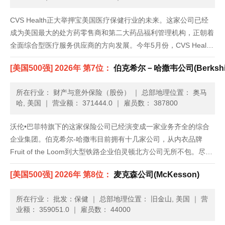
CVS Health正大举押宝美国医疗保健行业的未来。这家公司已经
成为美国最大的处方药零售商和第二大药品福利管理机构，正朝着
全面综合型医疗服务供应商的方向发展。今年5月份，CVS Health
出资127亿美元收购了Omnicare，发展路径愈加清晰。Omnicare
[美国500强] 2026年 第7位：
伯克希尔－哈撒韦公司(Berkshire
是一家医药快递公司，也帮助养老院管......
所在行业： 财产与意外保险（股份）
｜
总部地理位置： 奥马
哈, 美国
｜
营业额： 371444.0
｜
雇员数： 387800
沃伦•巴菲特旗下的这家保险公司已经演变成一家业务齐全的综合
企业集团。伯克希尔-哈撒韦目前拥有十几家公司，从内衣品牌
Fruit of the Loom到大型铁路企业伯灵顿北方公司无所不包。尽管
体量庞大，但伯克希尔-哈撒韦的收入增速依旧超过了美国整体经
[美国500强] 2026年 第8位：
麦克森公司(McKesson)
济。通过与巴西投资公司3G资本联手，它还持有了新组建......
所在行业： 批发：保健
｜
总部地理位置： 旧金山, 美国
｜
营
业额： 359051.0
｜
雇员数： 44000