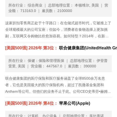
所在行业： 综合商业
｜
总部地理位置： 本顿维尔, 美国
｜
营
业额： 713163.0
｜
雇员数： 2100000
这家折扣零售商正处于十字路口：在仓储式超市时代，它被推上了
全球规模最大的公司宝座；但如今，消费者在食物选择上更加挑
剔，互联网又令购物比价愈加容易。如何转型？2014年，在新任
首席执行官董明伦带领下，沃尔玛美国业务终于打破了近两年来季
[美国500强] 2026年 第3位：
联合健康集团(UnitedHealth Gr
度销售额零增长的局面。但复苏局势很脆弱，它仍旧在想方设法吸
引消费者走......
所在行业： 保健：保险和管理医保
｜
总部地理位置： 伊登普
雷里, 美国
｜
营业额： 447567.0
｜
雇员数： 390000
联合健康集团的医疗保险和医疗服务涵盖了全球8500余万名患
者，它也是美国最大的医疗保险机构，超过了凯撒基金集团和
Anthem等公司。但他们的业务不止于此。公司CEO史蒂芬•赫姆斯
利对Optum医疗服务部门投入了重金，这个部门包括药品福利管理
[美国500强] 2026年 第4位：
苹果公司(Apple)
和健康数据分析等业务。虽然对于总部位于明尼苏达州的联合健康
集......
所在行业： 计算机、办公设备
｜
总部地理位置： 库比蒂诺,