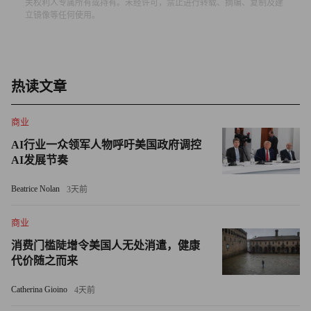
关权利人专属所有或持有。未经许可，禁止进行转载、摘编、复制及建
立镜像等任何使用。
好施的技术公司。去年年末，布什政府的司法部劝告谷歌公
司说，如果它与雅虎公司（Yahoo）达成广告交易，那么它
将发起反垄断起诉，因为这种局面将对消费者不利。谷歌和
雅虎放弃了这笔交易。如今，奥巴马的首席反垄断官员克里
热读文章
斯汀•瓦尔尼（Christine Varney）可能会更加强硬：上任前的
几个月，她暗示谷歌可能成为继微软之后下一个反垄断审查
商业
的对象。
AI行业一众领军人物呼吁美国政府调控
AI发展节奏
“谷歌公司在几乎所有基于网络的市场中都能做出高明的
决策。”反垄断律师加里•瑞贝克（Gary Reback）说道。他
Beatrice Nolan
3天前
参与了对谷歌图书搜索（Google Book Search）的起诉案。
商业
他还补充说，“而且它能在别人毫无知觉的情况下做到。”
消费门槛陡增令美国人无处消遣，健康
Mapquest 和《财富》杂志（Fortune）一样，都是时代华纳
代价随之而来
（Time Warner）旗下的公司，和谷歌公司在众多阵线都有
竞争和合作。由于谷歌公司在用户进行地点搜索时，总是把
Catherina Gioino
4天前
自己的地图服务放在首要位置，Mapquest 因此遭受不少损