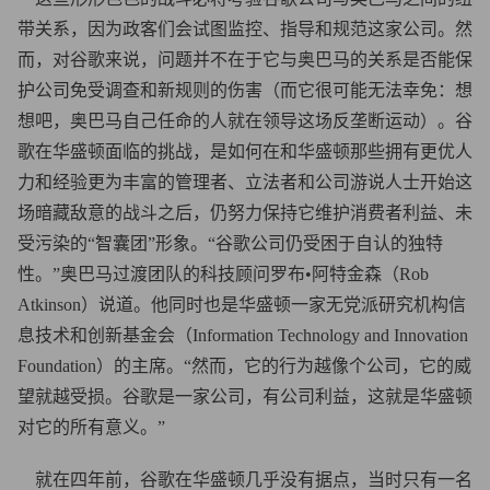
带关系，因为政客们会试图监控、指导和规范这家公司。然
而，对谷歌来说，问题并不在于它与奥巴马的关系是否能保
护公司免受调查和新规则的伤害（而它很可能无法幸免：想
想吧，奥巴马自己任命的人就在领导这场反垄断运动）。谷
歌在华盛顿面临的挑战，是如何在和华盛顿那些拥有更优人
力和经验更为丰富的管理者、立法者和公司游说人士开始这
场暗藏敌意的战斗之后，仍努力保持它维护消费者利益、未
受污染的“智囊团”形象。“谷歌公司仍受困于自认的独特
性。”奥巴马过渡团队的科技顾问罗布•阿特金森（Rob
Atkinson）说道。他同时也是华盛顿一家无党派研究机构信
息技术和创新基金会（Information Technology and Innovation
Foundation）的主席。“然而，它的行为越像个公司，它的威
望就越受损。谷歌是一家公司，有公司利益，这就是华盛顿
对它的所有意义。”
就在四年前，谷歌在华盛顿几乎没有据点，当时只有一名