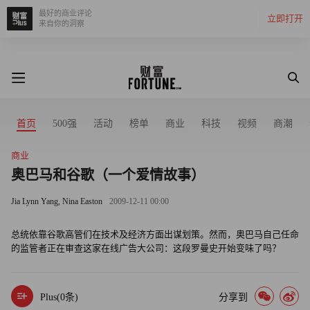
最好的商业评论
立即打开
来自你的洞察
首页
500强
活动
榜单
商业
科技
视频
商潮
商业
奥巴马和谷歌（一个爱情故事）
Jia Lynn Yang, Nina Easton
2009-12-11 00:00
总统依靠谷歌高管们在技术及经济方面出谋划策。然而，奥巴马自己任命
的监管者正在审查这家在线广告大公司：这段罗曼史开始变味了吗？
Plus(
0
条)
分享到