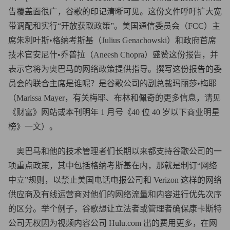
告覆盖面很广，谷歌的印记清晰可见。这份文件呼吁扩大宽
带调配和实行“开放获取政策”。美国通信委员会（FCC）主
席朱利叶斯•格纳考斯基（Julius Genachowski）和政府首席
技术官安尼什•乔普拉（Aneesh Chopra）盛赞这份报告，并
表示它将为奥巴马的网络政策提供指导。撰写这份报告的委
员会的联合主席是谁呢？是谷歌公司的副总裁玛丽莎•梅耶
（Marissa Mayer，有关梅耶、布林和佩奇的更多信息，请见
《财富》网站或本刊明年 1 月号《40 位 40 岁以下商业明星
榜》一文）。
奥巴马和他的技术管理者们长期以来都支持谷歌公司的一
项重点政策，其中包括格纳考斯基在内，那就是制订“网络
中立”规则，以禁止美国电话电报公司和 Verizon 这样的网络
供应商及有线运营商对他们的网络流量和内容进行优先次序
的区分。举个例子，谷歌想让立法者或管理者确保康卡斯特
公司无权因为视频内容公司 Hulu.com 出的费用更多，在网