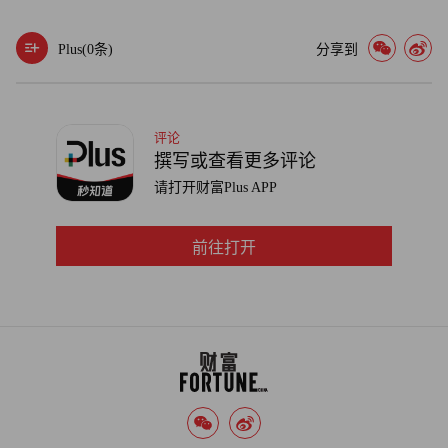
能会很惊讶（或高兴，也许不会）地看到有关滑雪胜地的广
告蹦到你的屏幕上。如果你用谷歌地图定位你朋友在田纳西
Plus(
0
条)
分享到
州的住址，纳什维尔（Nashville）餐馆的广告可能会跳出
来。谷歌对这种隐私忧虑的回应是，这不是所谓的监视，而
是一种自动的软件扫描（与病毒过滤类似），向用户传递的
评论
是相关而不是随机的广告。
撰写或查看更多评论
请打开财富Plus APP
谷歌公司无法撼动与无从加回避的性质，即其主要业务的
优势，现在已经开始使一些人焦虑不安。“我们能通过你的
前往打开
搜索习惯猜测你的思想。”美国民权自由联盟（American
Civil Liberties Union）法律顾问克里斯托弗•加拉布雷西
（Christopher Calabrese）说。他对政府能在多大程度上迫使
谷歌共享记录或其他信息感到担心。在联邦法律之下，政府
和执法部门可以使用授权证强迫谷歌公司交出 181 天之内发
送的电子邮件信息，在这之前的任何信息都要求有传票，没
人知道 Gmail 内容被传审的频率。“他们正在收集许多信