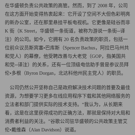
在华盛顿负责公共政策的高管。然而，到了 2008 年，公司
在这方面开始变得热衷起来：它开设了空间不大但色彩明亮
的新办公室，还在那里悬挂平板电视机。它更像是硅谷而非
K 街（K Street，华盛顿一条街道，被称为游说一条街─译
注）的公司。如今，它拥有 20 名负责政策的职员，包括一
位前众议员斯宾塞•巴库斯（Spencer Bachus，阿拉巴马州共
和党人）的幕僚，他受聘改善与大老党（GOP，指美国共
和党─译注）的关系，还有一位顶级电信助手曾是参议员拜
伦•多根（Byron Dorgan，北达科他州民主党人）的职员。
公司仍然公开坚称自己是政府解决技术问题的首要及最佳
资源，为想要学习更多在线应用程序下载和其他网络服务的
立法者和部门提供实际的技术支持。“我认为，从长期来
看，这是在这里获得成功的正确方法，那就是保持对大局和
消费者利益的关注。”谷歌公司驻华盛顿的公共政策主管艾
伦•戴维森（Alan Davidson）说道。