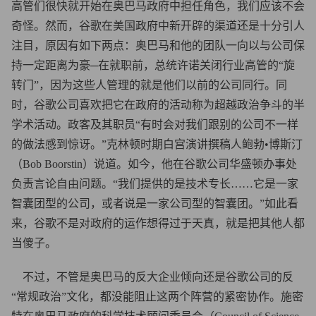
高管们很快就开始在奥巴马政府中担任角色，我们应该不会
奇怪。然而，谷歌在美国政府中新开辟的渠道还是十分引人
注目，原因有如下两点：奥巴马和他的团队一向以与公司保
持一定距离为豪─在就职前，总统许诺关闭行业高管的“旋
转门”，因为这些人管理的就是他们以前的公司同行。同
时，谷歌公司喜欢把它在政府的活动称为超越政治争斗的半
学术活动。政客及其职员“有时会对我们跟别的公司不一样
的做法感到惊讶。”克林顿时期白宫演讲撰稿人鲍勃•博斯汀
（Bob Boorstin）说道。如今，他在谷歌公司华盛顿办事处
负责言论自由问题。“我们提供的是技术专长……它是一家
智囊团型的公司，或者说是一家公司型的智囊团。”如此看
来，谷歌不是对政府的运作想得过于天真，就是把其他人都
当傻子。
不过，不管是奥巴马的反大企业倾向还是谷歌公司的反
“常规政治”文化，都没能阻止这两个阵营的紧密协作。施密