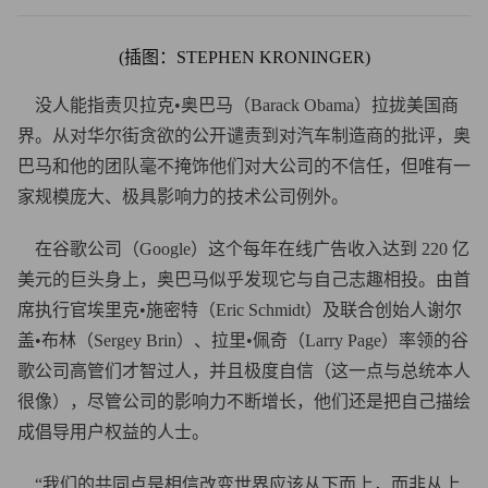
(插图：
STEPHEN KRONINGER
)
没人能指责贝拉克•奥巴马（Barack Obama）拉拢美国商
界。从对华尔街贪欲的公开谴责到对汽车制造商的批评，奥
巴马和他的团队毫不掩饰他们对大公司的不信任，但唯有一
家规模庞大、极具影响力的技术公司例外。
在谷歌公司（Google）这个每年在线广告收入达到 220 亿
美元的巨头身上，奥巴马似乎发现它与自己志趣相投。由首
席执行官埃里克•施密特（Eric Schmidt）及联合创始人谢尔
盖•布林（Sergey Brin）、拉里•佩奇（Larry Page）率领的谷
歌公司高管们才智过人，并且极度自信（这一点与总统本人
很像），尽管公司的影响力不断增长，他们还是把自己描绘
成倡导用户权益的人士。
“我们的共同点是相信改变世界应该从下而上，而非从上