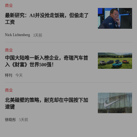
失。瑞贝克还说，“对网络企业唯一的保护就在于搜索引擎
商业
市场的竞争。”谷歌公司同意这一点，并表示它的搜索引擎
最新研究：AI并没抢走饭碗，但偷走了
工资
对手总是离它只有“一步之遥”。然而，在很多情况下，它在
网上并没有碰上任何对手。想想谷歌公司建立全球数字图书
Nick Lichtenberg
3天前
馆的计划吧。瓦尔尼正在调查这项计划，尽管公司已经跟出
版商谈妥了有关数字图书馆的条件。也许是受反垄断审查的
商业
触动，许多作家和大学目前开始担心将会出现一个大垄断
中国大陆唯一新入榜企业，奇瑞汽车首
入《财富》世界500强！
者，控制全球图书和它所能积累的大量读者信息。
“谷歌将会知道你看了哪几页书，以及你多久阅读一次。”
特刊
今天
电子前沿基金会（Electronic Frontier Foundation）的法律总
商业
监辛迪•科恩（Cindy Cohn）说道。该机构代表作家与谷歌
北美碰壁的策略，耐克却在中国按下加
公司进行协商。“谷歌公司已经想出了一种能保护我们隐私
速键
的政策，但它还没有做出具体承诺─这可不太靠谱。”
徐晓彤
5天前
谷歌的搜索引擎有条不紊地积累有关美国公民的大量信
息。如果你用 Gmail 告诉一位朋友你打算去滑雪，那么你可