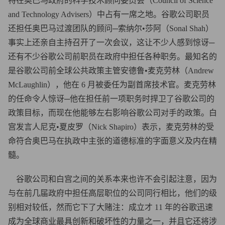
特在奥巴马政府的科学技术顾问委员会（Council of Science
and Technology Advisers）中占有一席之地。谷歌公司职员
还担任奥巴马过渡团队的顾问─索纳尔•莎阿（Sonal Shah）
事实上还亲自主持召开了一次会议，这让不少人感到惊讶─
还有不少谷歌公司前职员在政府中担任各种职务。最知名的
是谷歌公司前全球公共政策主管安德鲁•麦克劳林（Andrew
McLaughlin），他在 6 月被委任为副首席技术官。麦克劳林
的任命令人惊讶─他在担任前一项职务时捍卫了谷歌公司的
政策目标，而现在他能够左右影响谷歌公司对手的政策。白
宫发言人尼克•夏皮罗（Nick Shapiro）表示，麦克劳林的受
命符合奥巴马在执政中主张的道德标准的字面意义及内在精
髓。
谷歌公司和白宫之间的关系本来也许不会引起注意，因为
与在前几届政府中担任高层职位的公司同行相比，他们的级
别相对较低，然而它下了大赌注：成立才 11 年的谷歌迅速
成为全球商业最具创新和破坏性的力量之一，并且它还将涉