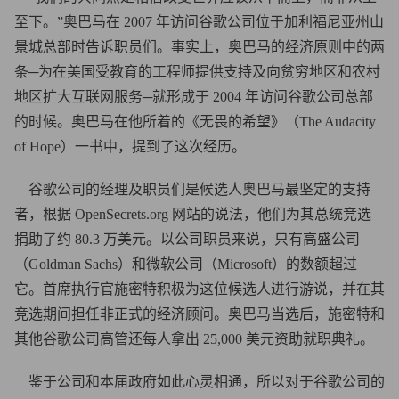
至下。”奥巴马在 2007 年访问谷歌公司位于加利福尼亚州山
景城总部时告诉职员们。事实上，奥巴马的经济原则中的两
条─为在美国受教育的工程师提供支持及向贫穷地区和农村
地区扩大互联网服务─就形成于 2004 年访问谷歌公司总部
的时候。奥巴马在他所着的《无畏的希望》（The Audacity
of Hope）一书中，提到了这次经历。
谷歌公司的经理及职员们是候选人奥巴马最坚定的支持
者，根据 OpenSecrets.org 网站的说法，他们为其总统竞选
捐助了约 80.3 万美元。以公司职员来说，只有高盛公司
（Goldman Sachs）和微软公司（Microsoft）的数额超过
它。首席执行官施密特积极为这位候选人进行游说，并在其
竞选期间担任非正式的经济顾问。奥巴马当选后，施密特和
其他谷歌公司高管还每人拿出 25,000 美元资助就职典礼。
鉴于公司和本届政府如此心灵相通，所以对于谷歌公司的