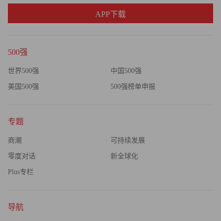
息，而这些信息没有受到现有法律足够的保护。”加拉布雷
APP下载
西补充道。来自弗吉尼亚州的民主党众议员里克•布歇尔
（Rick Boucher）正在酝酿通过立法管理在线广告。美国联
邦贸易委员会也在非正式地审查谷歌及其他业内公司的行为
500强
广告。
世界500强
中国500强
当立法者、对手或记者开始质疑谷歌公司在华盛顿或市场
美国500强
500强榜单申报
上的动机时─这种质疑声越来越多─谷歌公司的高管几乎一
直都非常温和地暗示质疑者是在对他们冷嘲热讽。（谷歌高
专题
管很少为自己辩护。）埃里克•施密特最近向一群记者表
示，谷歌公司的文化是防止其出现反竞争行为的最强大力
商潮
可持续发展
量：“如果我们不明就里地进入了一个充满邪恶的房间，如
零度对话
新全球化
果我们就此宣布一项害人的战略，那么我们会被毁灭。”他
Plus专栏
说。“在谷歌公司及其用户之间有基本的信任关系。”根据
《连线》（Wired）杂志报道，他曾向瓦尔尼在司法部的前
任表达过类似的观点，施密特利用“信任”作为力推雅虎和谷
导航
歌交易的合法理由说服了后者。