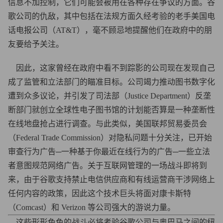
信息不加控制，它们可能会被用在各种存在争议的方面。谷
歌公司的仇敌，其中包括在法规方面久经考验的老手美国电
话电报公司（AT&T），毫不顾忌地提醒他们在政府中的朋
友要给予关注。
因此，这家曾经在政府中看不到踪影的公司现在发现自己
成了监管和立法部门的瞄准目标。公司竭力推动图书数字化
遭到众多议论，并引发了司法部（Justice Department）反垄
断部门就创立全球性电子图书馆的计划能否算是一种垄断性
在线地盘抢占进行调查。与此类似，美国联邦贸易委员会
（Federal Trade Commission）对隐私问题十分关注，已开始
审查行为广告─一种基于你最近在线行为的广告─一些立法
者意图规范网络广告。关于互联网管理的一场战斗即将到
来，由于谷歌支持禁止电信供应商和有线运营商干涉网络上
任何内容的政策，因此这个技术巨头将面对康卡斯特
（Comcast）和 Verizon 等公司强大的游说力量。
这些形形色色的战斗必将考验谷歌公司与奥巴马之间的纽