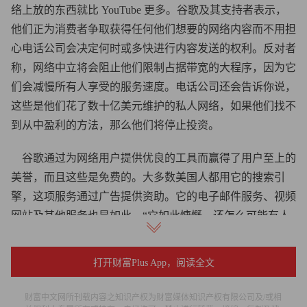
络上放的东西就比 YouTube 更多。谷歌及其支持者表示，
他们正为消费者争取获得任何他们想要的网络内容而不用担
心电话公司会决定何时或多快进行内容发送的权利。反对者
称，网络中立将会阻止他们限制占据带宽的大程序，因为它
们会减慢所有人享受的服务速度。电话公司还会告诉你说，
这些是他们花了数十亿美元维护的私人网络，如果他们找不
到从中盈利的方法，那么他们将停止投资。
谷歌通过为网络用户提供优良的工具而赢得了用户至上的
美誉，而且这些是免费的。大多数美国人都用它的搜索引
擎，这项服务通过广告提供资助。它的电子邮件服务、视频
网站及其他服务也是如此。“它如此慷慨，还怎么可能有人
会生气？”哈佛大学商学院的助教，同时也是谷歌公司对手
微软公司的顾问本•埃德尔曼（Ben Edelman）开玩笑地问。
打开财富Plus App，阅读全文
“这很聪明。”
财富中文网所刊载内容之知识产权为财富媒体知识产权有限公司及/或相
事实上，一些消费者团体和管理者开始质疑这家看似乐善