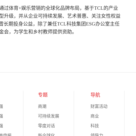
她通过体育+娱乐营销的全球化品牌布局，基于TCL的产业
转型升级，并从企业可持续发展、艺术普惠、关注女性权益
雪长期投身公益，除了兼任TCL科技集团ESG办公室主任
基金会，为学生和乡村教师提供资助。
专题
导航
强
商潮
财富活动
强
可持续发展
商业
强
零度对话
科技
榜单申报
新全球化
领导力