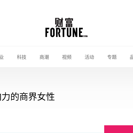
业
科技
商潮
视频
活动
专题
响力的商界女性