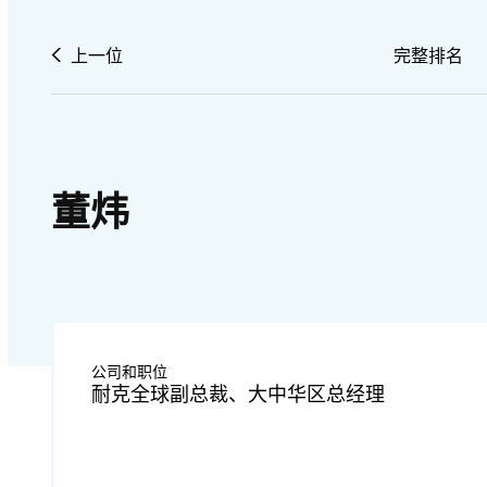
上一位
完整排名
董炜
公司和职位
耐克全球副总裁、大中华区总经理