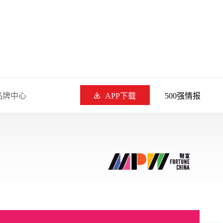
品牌中心
APP下载
500强情报