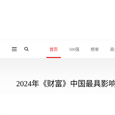
首页
500强
榜单
商
2024年《财富》中国最具影