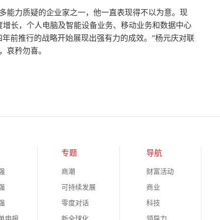
最多能力质疑的企业家之一，他一直表现得不以为意。现
度增长，个人电脑及智能设备业务、移动业务和数据中心
四年前推行的战略开始展现出强有力的成效。”杨元庆对联
，哀矜勿喜。
专题
导航
强
商潮
财富活动
强
可持续发展
商业
强
零度对话
科技
榜单申报
新全球化
领导力