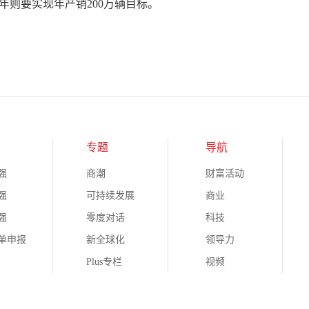
20年则要实现年产销200万辆目标。
专题
导航
强
商潮
财富活动
强
可持续发展
商业
强
零度对话
科技
榜单申报
新全球化
领导力
Plus专栏
视频