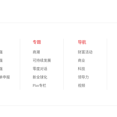
专题
导航
强
商潮
财富活动
强
可持续发展
商业
强
零度对话
科技
榜单申报
新全球化
领导力
Plus专栏
视频