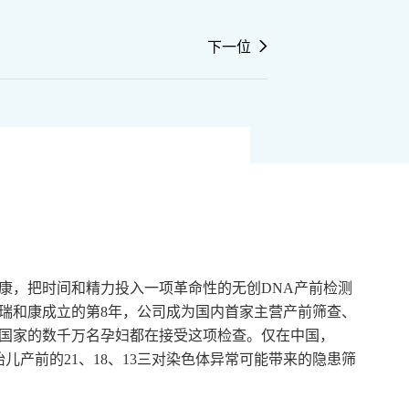
下一位
和康，把时间和精力投入一项革命性的无创DNA产前检测
在贝瑞和康成立的第8年，公司成为国内首家主营产前筛查、
个国家的数千万名孕妇都在接受这项检查。仅在中国，
胎儿产前的21、18、13三对染色体异常可能带来的隐患筛