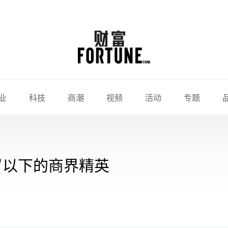
业
科技
商潮
视频
活动
专题
0岁以下的商界精英