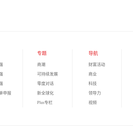
专题
导航
强
商潮
财富活动
强
可持续发展
商业
强
零度对话
科技
榜单申报
新全球化
领导力
Plus专栏
视频