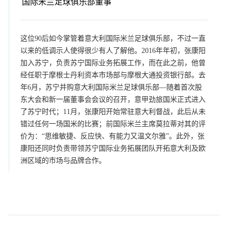
国际米兰足球俱乐部董事
这位90后如今掌管着意大利国际米兰足球俱乐部，不过一直
以来的低调示人使得很少有人了解他。2016年年初，张康阳
加入苏宁，负责苏宁国际业务拓展工作，而在此之前，他曾
经任职于摩根士丹利资本市场部与摩根大通投资银行部。去
年6月，苏宁并购意大利国际米兰足球俱乐部—随着首次股
东大会和新一届董事会会议的召开，意甲劲旅国米正式进入
了苏宁时代；11月，张康阳开始常驻意大利督战，此后从未
错过任何一场国米的比赛；前国际米兰主席莫拉蒂对其的评
价为：“思维敏捷、反应快、有能力又温文尔雅”。此外，张
康阳还同时负责带领苏宁国际业务拓展团队开拓意大利及欧
洲区域的市场与品牌合作。