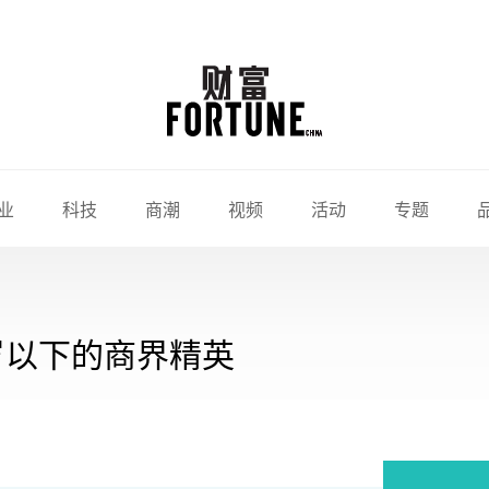
业
科技
商潮
视频
活动
专题
0岁以下的商界精英