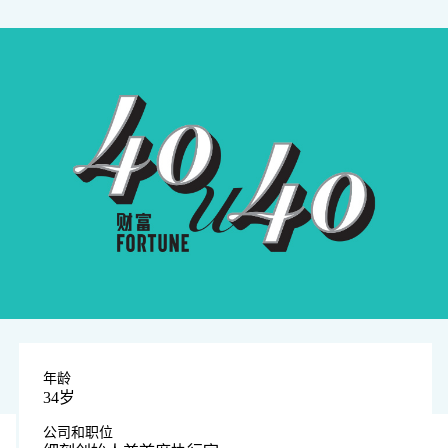
年龄
34岁
公司和职位