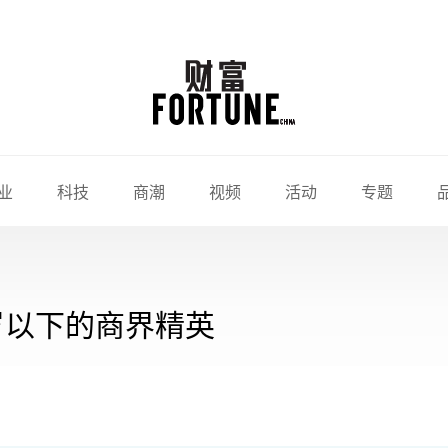
业
科技
商潮
视频
活动
专题
0岁以下的商界精英