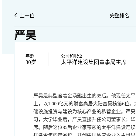
上一位
完整排名
严昊
年龄
公司和职位
30岁
太平洋建设集团董事局主席
严昊是典型含着金汤匙出生的85后。他现任太
上，以1,000亿元的财富高居大陆富豪榜第6位
础设施投资与建设为核心产业的私营企业。严昊
习，大学毕业后，严昊直接升任公司董事长；毕
席。随后这位85后企业家带领的太平洋建设连续入
排名今年的第99位，开创中国私营企业入主世界5