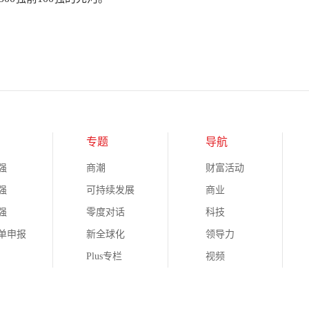
专题
导航
强
商潮
财富活动
强
可持续发展
商业
强
零度对话
科技
榜单申报
新全球化
领导力
Plus专栏
视频