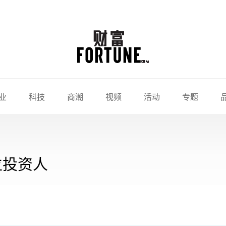
业
科技
商潮
视频
活动
专题
位投资人