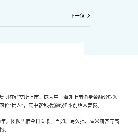
下一位
店集团在纽交所上市，成为中国海外上市消费金融分期领
四位“贵人”，其中就包括源码资本创始人曹毅。
014年，团队凭借今日头条、自如、易久批、壹米滴答等高
构。