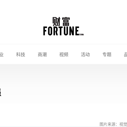
业
科技
商潮
视频
活动
专题
强
图片来源：视