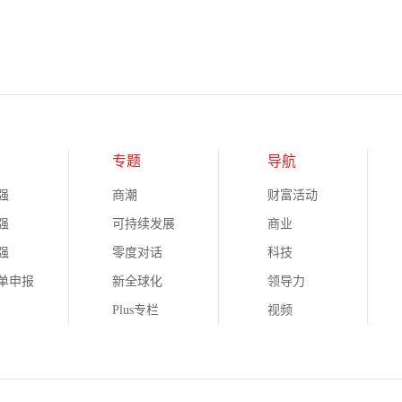
专题
导航
强
商潮
财富活动
强
可持续发展
商业
强
零度对话
科技
榜单申报
新全球化
领导力
Plus专栏
视频