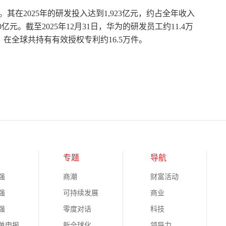
在2025年的研发投入达到1,923亿元，约占全年收入
0亿元。截至2025年12月31日，华为的研发员工约11.4万
底，在全球共持有有效授权专利约16.5万件。
专题
导航
强
商潮
财富活动
强
可持续发展
商业
强
零度对话
科技
榜单申报
新全球化
领导力