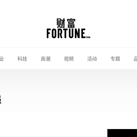
业
科技
商潮
视频
活动
专题
强