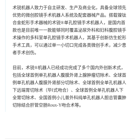
术锐机器人致力于自主研发、生产及商业化，具备全球领先
优势的微创腔镜手术机器人系统及配套器械产品。搭载镍钛
合金蛇形手术器械的术锐®单孔腔镜手术机器人，是国内首
款也是目前唯一一款能够同时覆盖泌尿外科和妇科腹腔镜手
术操作的多科室单孔腔镜手术机器人，其基于创新仿生蛇形
手术工具，可以通过单一小切口完成各类微创手术，减少患
者手术创伤。
目前，术锐®机器人已经成功完成了多个国内外创新术式，
包括全球首例单孔机器人腹膜外肾上腺肿瘤切除术、全球首
例单孔机器人腹膜外肾部分切除术、全球首例全单孔机器人
下远端胃切除术（毕I式吻合）、全球首例全单孔机器人下
全胃切除术、全国首例小儿普外科纯单孔机器人胆总管囊肿
切除结合肝管空肠Roux-Y吻合术等。