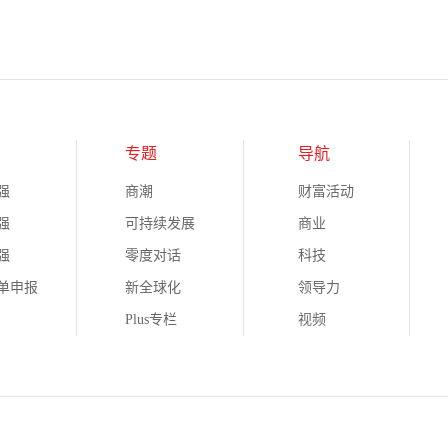
专题
导航
强
商潮
财富活动
强
可持续发展
商业
强
零度对话
科技
榜单申报
新全球化
领导力
Plus专栏
视频