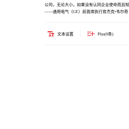
公司，无论大小，如果没有认同企业使命而且知
——通用电气（GE）前首席执行官杰克•韦尔奇
文本设置
Plus(
0
条)