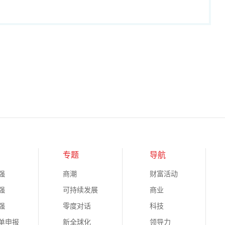
专题
导航
强
商潮
财富活动
强
可持续发展
商业
强
零度对话
科技
榜单申报
新全球化
领导力