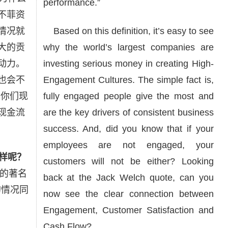
performance.”
不菲资
情况就
Based on this definition, it’s easy to see
大的贡
why the world’s largest companies are
动力。
investing serious money in creating High-
也会不
Engagement Cultures. The simple fact is,
，你们现
fully engaged people give the most and
现金流
are the key drivers of consistent business
success. And, did you know that if your
employees are not engaged, your
样呢？
customers will not be either? Looking
公司的著名
back at the Jack Welch quote, can you
的情况同
now see the clear connection between
Engagement, Customer Satisfaction and
Cash Flow?