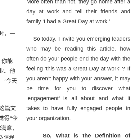
More often than not, they go home after a
day at work and tell their friends and
family ‘I had a Great Day at work.’
时，一
So today, I invite you emerging leaders
who may be reading this article, how
often do your people end the day with the
，你能
feeling ‘this was a Great Day at work’ ? If
业。他
you aren’t happy with your answer, it may
，‘今天
be time for you to discover what
‘engagement’ is all about and what it
这篇文
takes to have fully engaged people in
觉得“今
your organization.
你满意，
So, What is the Definition of
及怎样