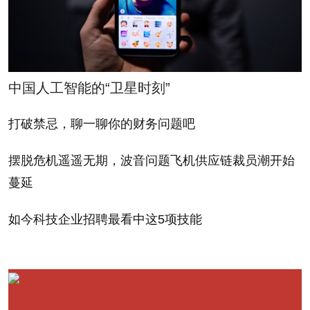
B. No, I'm not a
venture capitalist, tech
B. 不，我可不是银行
blogger, or Stanford
家。
graduate.
中国人工智能的“卫星时刻”
如果你是tiddlywink游
If you were one of
戏（用大拇指玩的无聊游
打破禁忌，聊一聊你的财务问题吧
the people responsible
戏——译注）的冠军，但
for establishing the
摆脱危机遥遥无期，波音问题飞机供应链裁员潮开始
觉得你的大拇指开始变得
蔓延
interest rate that
僵硬，为了延长职业寿
determined the cost of
命，你会服用能提高成绩
如今科技企业招聘最看中这5项技能
loans all over the
的违禁药物吗？
world, would you
A. 会，只要不被查出
fudge the numbers if
来。
you thought you could