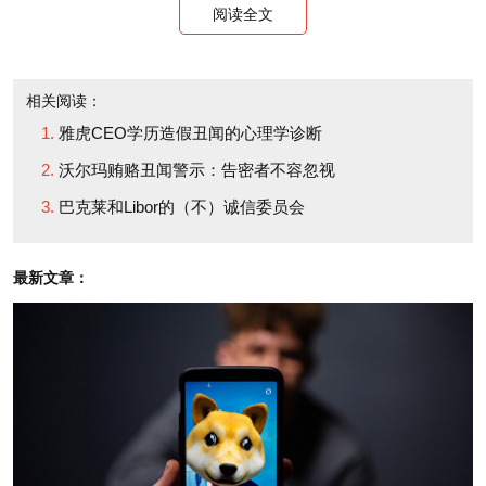
阅读全文
you raise money for it,
B. 不，我又不是风险投
take it public, and then
资家、科技博客作者或者
cash out just in time to
相关阅读：
斯坦福（Stanford）毕业
雅虎CEO学历造假丑闻的心理学诊断
watch it spiral down
生。
沃尔玛贿赂丑闻警示：告密者不容忽视
into insolvency,
巴克莱和Libor的（不）诚信委员会
leaving credulous
如果你是确定利率的负
investors holding the
责人之一，该利率将决定
最新文章：
bag?
全球信贷成本，你可以捏
造数据而且逃脱处罚。你
A. Sure. That's the
会这么做吗？
way the startup market
operates!
A. 会，如果其他人也这
么做的话。