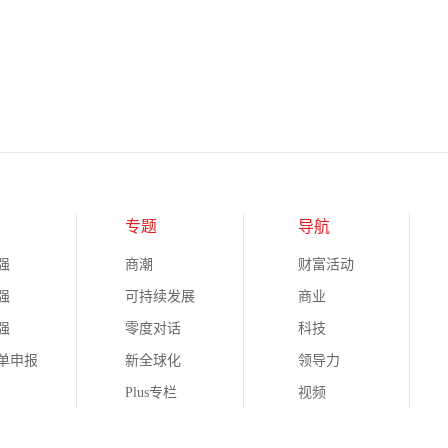
专题
导航
强
商潮
财富活动
强
可持续发展
商业
强
零度对话
科技
榜单申报
新全球化
领导力
Plus专栏
视频