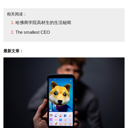
些坐在她身旁的人，脑子里全都是这种声音。虽说我
们同她都是平等的，但没人去制止她，她简直是为所
相关阅读：
哈佛商学院高材生的生活秘闻
欲为。
The smallest CEO
我希望能告诉你理性、平等和文明礼貌最终获得了
胜利，但事与愿违。今天，我一直在琢磨那些必须整
最新文章：
天伺候她的人日子该有多难熬。她的气场实在强大，
沃顿商学院（Wharton）就应该教学生培养这种气
场。不过再仔细一想，他们可能已经这么干了。
译者：熊静