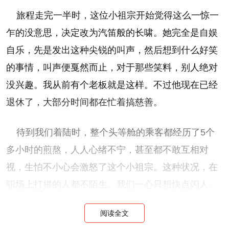
旅程走完一半时，这位小祖宗开始觉得这么一惊一
乍的没意思，决定改为汽笛般的长啸。她完全是自娱
自乐，先是发出这种尖锐的叫声，然后想到什么好笑
的事情，叫声便戛然而止，对于那些笑料，别人绝对
没兴趣。我从前有个老板就是这样。不过他现在已经
退休了，大部分时间都在忙着搞慈善。
待到我们着陆时，整个头等舱的乘客都经历了5个
多小时的煎熬，人人心绪不宁，甚至都不敢互相对
视，生怕不小心会激怒了这个小祖宗。这种状况，在
职场上打拼的人都不陌生。我们一心只想快点闪人。
这个小祖宗还在咿咿呀呀的说话，不断提出根本没人
阅读全文
能听懂的要求，她的声音一直在机舱内盘旋，我们这