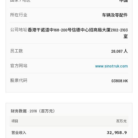
中国
所在行业
车辆及零配件
公司地址
香港干诺道中168-200号信德中心招商局大厦2102-2103
室
员工数
26,067 人
官方网站
www.sinotruk.com
股票代码
03808.HK
财务数据 ·
2016
（
百万元
）
项目
百万元
32,958.9
营业收入