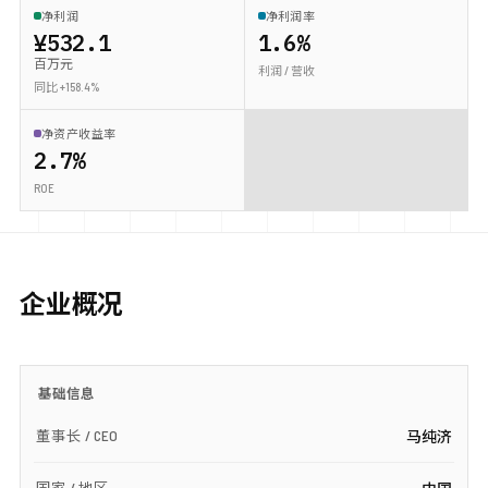
净利润
净利润率
¥532.1
1.6%
百万元
利润 / 营收
同比 +158.4%
净资产收益率
2.7%
ROE
企业概况
基础信息
董事长 / CEO
马纯济
国家 / 地区