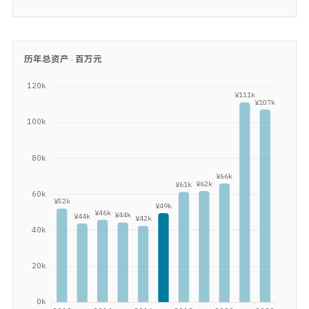
历年总资产 ·
百万元