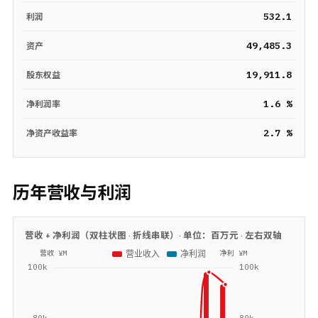
532.1
利润
49,485.3
资产
19,911.8
股东权益
1.6 %
净利润率
2.7 %
净资产收益率
历年营收与利润
营收 + 净利润（双柱状图 · 折线串联）· 单位：
百万元
· 左右双轴