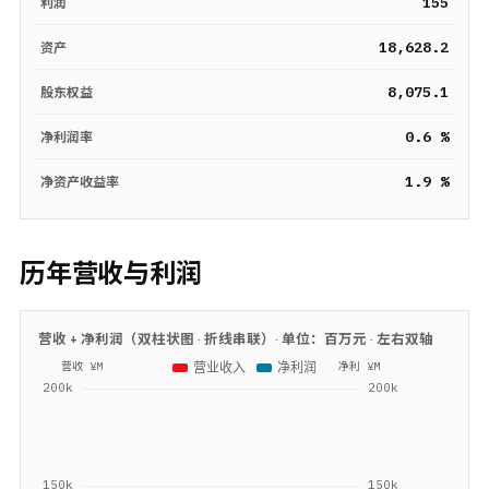
155
利润
18,628.2
资产
8,075.1
股东权益
0.6 %
净利润率
1.9 %
净资产收益率
历年营收与利润
营收 + 净利润（双柱状图 · 折线串联）· 单位：
百万元
· 左右双轴