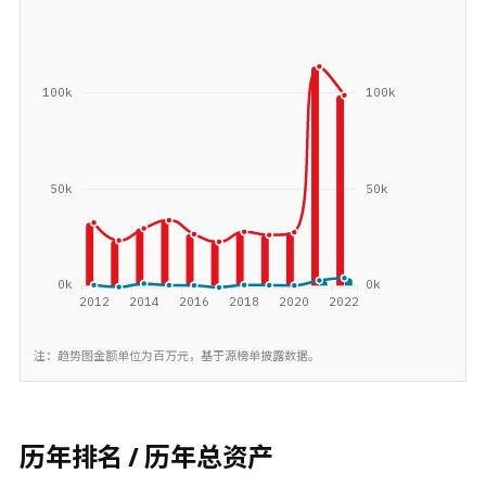
注：趋势图金额单位为百万元，基于源榜单披露数据。
历年排名 / 历年总资产