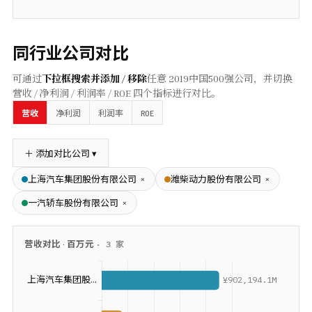
同行业公司对比
可通过
下拉框搜索并添加 / 移除
任意
2019
中国500强公司，并切换
营收 / 净利润 / 利润率 / ROE 四个指标进行对比。
ROE
营收
净利润
利润率
＋ 添加对比公司 ▾
×
×
上海汽车集团股份有限公司
潍柴动力股份有限公司
×
一汽轿车股份有限公司
营收
对比 ·
百万元
·
3
家