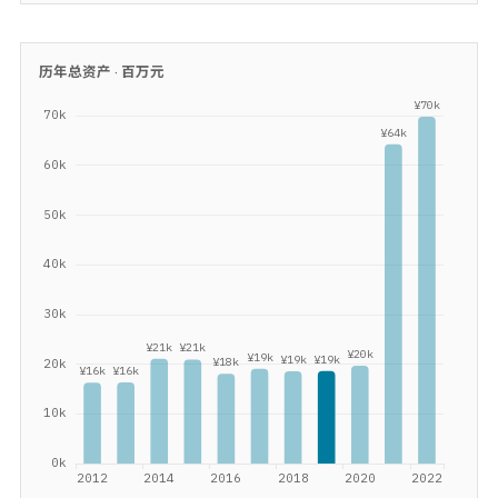
历年总资产 ·
百万元