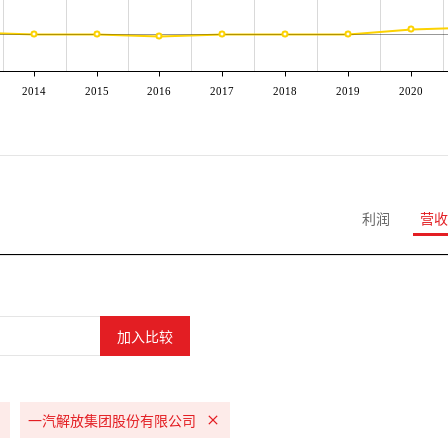
2014
2015
2016
2017
2018
2019
2020
利润
营收
一汽解放集团股份有限公司