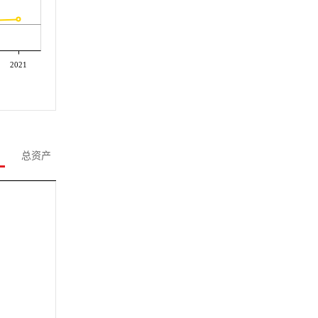
2021
总资产