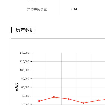
0.61
净资产收益率
历年数据
140,000
120,000
100,000
80,000
百万元
60,000
40,000
20,000