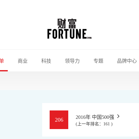
单
商业
科技
领导力
专题
品牌中心
2016年 中国500强
206
(上一年排名：161 )