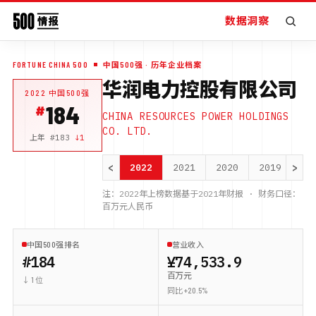
数据洞察
FORTUNE CHINA 500
中国500强
· 历年企业档案
华润电力控股有限公司
2022
中国500强
184
CHINA RESOURCES POWER HOLDINGS
CO. LTD.
上年 #
183
↓
1
<
>
2022
2021
2020
2019
20
注：
2022
年上榜数据基于
2021
年财报 · 财务口径：
百万元人民币
中国500强排名
营业收入
#184
¥74,533.9
百万元
↓ 1 位
同比 +20.5%