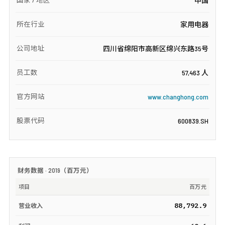
中国
所在行业
家用电器
公司地址
四川省绵阳市高新区绵兴东路35号
员工数
57,463 人
官方网站
www.changhong.com
股票代码
600839.SH
财务数据 ·
2019
（
百万元
）
项目
百万元
88,792.9
营业收入