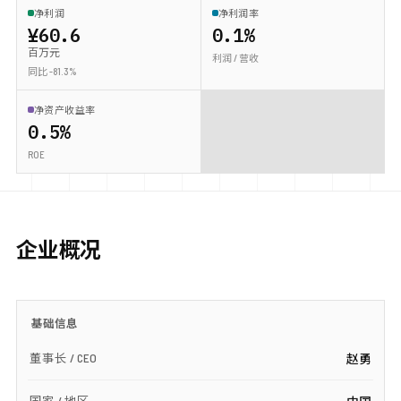
净利润
净利润率
¥60.6
0.1%
百万元
利润 / 营收
同比 -81.3%
净资产收益率
0.5%
ROE
企业概况
基础信息
董事长 / CEO
赵勇
国家 / 地区