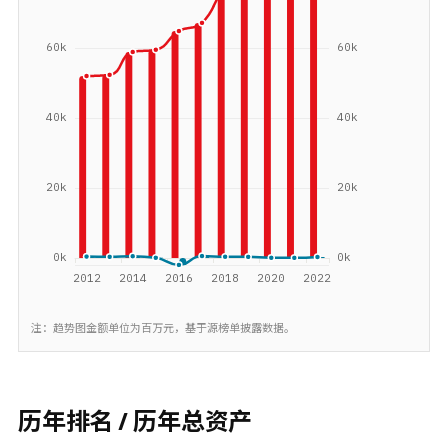
注：趋势图金额单位为百万元，基于源榜单披露数据。
历年排名 / 历年总资产