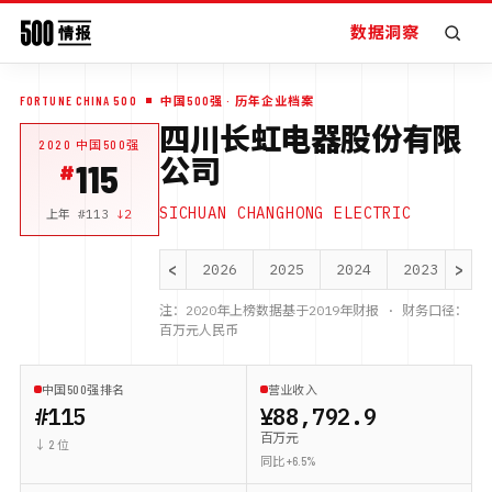
数据洞察
FORTUNE CHINA 500
中国500强
· 历年企业档案
四川长虹电器股份有限
2020
中国500强
公司
115
SICHUAN CHANGHONG ELECTRIC
上年 #
113
↓
2
<
>
2026
2025
2024
2023
20
注：
2020
年上榜数据基于
2019
年财报 · 财务口径：
百万元人民币
中国500强排名
营业收入
#115
¥88,792.9
百万元
↓ 2 位
同比 +6.5%