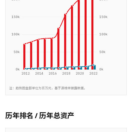
注：趋势图金额单位为百万元，基于源榜单披露数据。
历年排名 / 历年总资产