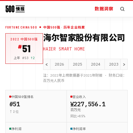
数据洞察
FORTUNE CHINA 500
中国500强
· 历年企业档案
海尔智家股份有限公司
2022
中国500强
51
HAIER SMART HOME
上年 #
53
↑
2
<
>
2026
2025
2024
2023
20
注：
2022
年上榜数据基于
2021
年财报 · 财务口径：
百万元人民币
中国500强排名
营业收入
#51
¥227,556.1
百万元
↑ 2 位
同比 +8.5%
净利润
净利润率