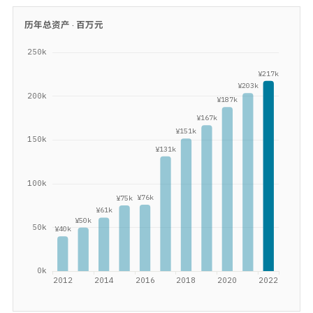
历年总资产 ·
百万元