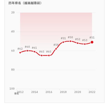
历年排名（越高越靠前）