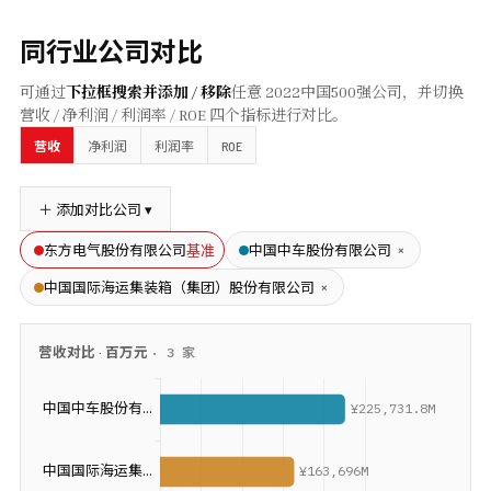
同行业公司对比
可通过
下拉框搜索并添加 / 移除
任意
2022
中国500强公司，并切换
营收 / 净利润 / 利润率 / ROE 四个指标进行对比。
ROE
营收
净利润
利润率
＋ 添加对比公司 ▾
基准
×
东方电气股份有限公司
中国中车股份有限公司
×
中国国际海运集装箱（集团）股份有限公司
营收
对比 ·
百万元
·
3
家