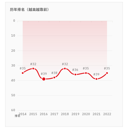
历年排名（越高越靠前）