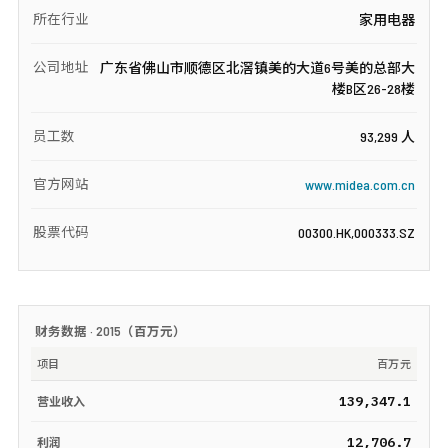
所在行业
家用电器
公司地址
广东省佛山市顺德区北滘镇美的大道6号美的总部大
楼B区26-28楼
员工数
93,299 人
官方网站
www.midea.com.cn
股票代码
00300.HK,000333.SZ
财务数据 ·
2015
（
百万元
）
项目
百万元
139,347.1
营业收入
12,706.7
利润