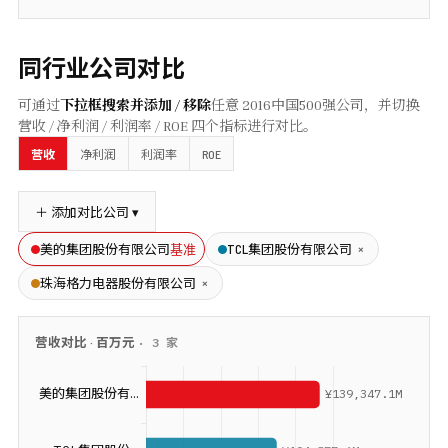
同行业公司对比
可通过
下拉框搜索并添加 / 移除
任意
2016
中国500强公司，并切换
营收 / 净利润 / 利润率 / ROE 四个指标进行对比。
ROE
营收
净利润
利润率
＋ 添加对比公司 ▾
基准
×
美的集团股份有限公司
TCL集团股份有限公司
×
珠海格力电器股份有限公司
营收
对比 ·
百万元
·
3
家