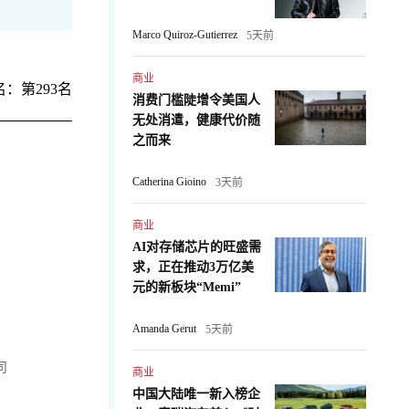
Marco Quiroz-Gutierrez
5天前
商业
：第293名
消费门槛陡增令美国人
无处消遣，健康代价随
之而来
Catherina Gioino
3天前
商业
AI对存储芯片的旺盛需
求，正在推动3万亿美
元的新板块“Memi”
Amanda Gerut
5天前
司
商业
中国大陆唯一新入榜企