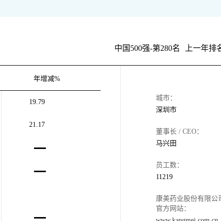
中国500强-第280名
上一年排名
年增减%
城市：
19.79
深圳市
21.17
董事长 / CEO：
马兴田
员工数：
11219
康美药业股份有限公
官方网站：
www.kangmei.com.cn