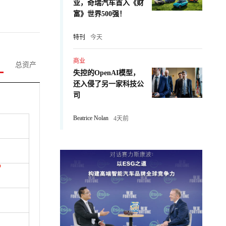
业，奇瑞汽车首入《财
富》世界500强！
特刊
今天
商业
总资产
失控的OpenAI模型，
还入侵了另一家科技公
司
Beatrice Nolan
4天前