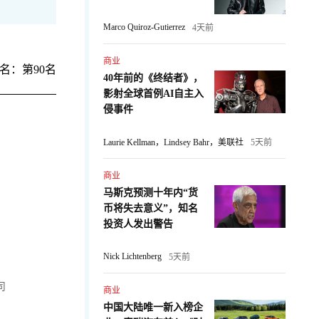
Marco Quiroz-Gutierrez
4天前
商业
名：第90名
40年前的《终结者》，
影射全球首例AI自主入
侵事件
Laurie Kellman，Lindsey Bahr，美联社
5天前
商业
马斯克预测十年内“货
币将失去意义”，知名
投资人发出警告
Nick Lichtenberg
5天前
司
商业
中国大陆唯一新入榜企