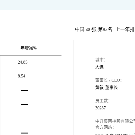
中国500强-第82名
上一年排
年增减%
城市：
24.85
大连
8.54
董事长 / CEO：
黄毅-董事长
员工数：
30287
中升集团控股有限公
官方网站：
www.zs-group.com.cn/