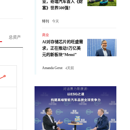
业，奇瑞汽车首入《财
富》世界500强！
特刊
今天
商业
总资产
AI对存储芯片的旺盛需
求，正在推动3万亿美
元的新板块“Memi”
Amanda Gerut
4天前