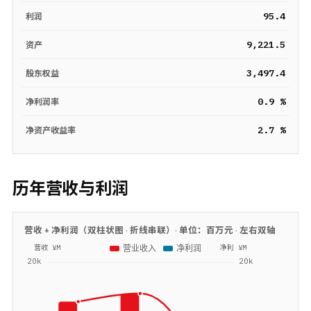
95.4
利润
9,221.5
资产
3,497.4
股东权益
0.9 %
净利润率
2.7 %
净资产收益率
历年营收与利润
营收 + 净利润（双柱状图 · 折线串联）· 单位：
百万元
· 左右双轴