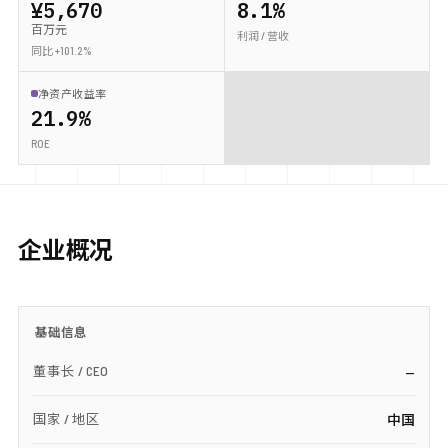
¥5,670
8.1%
百万元
利润 / 营收
同比 +101.2%
净资产收益率
21.9%
ROE
企业概况
基础信息
董事长 / CEO
—
国家 / 地区
中国