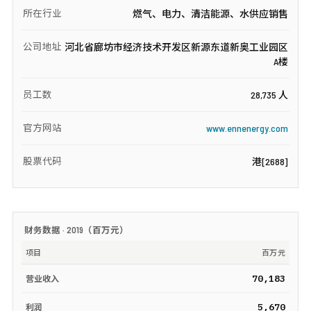
所在行业
燃气、电力、清洁能源、水供应销售
公司地址
河北省廊坊市经济技术开发区新源东道新奥工业园区
A楼
员工数
28,735 人
官方网站
www.ennenergy.com
股票代码
港[2688]
财务数据 ·
2019
（
百万元
）
项目
百万元
70,183
营业收入
5,670
利润