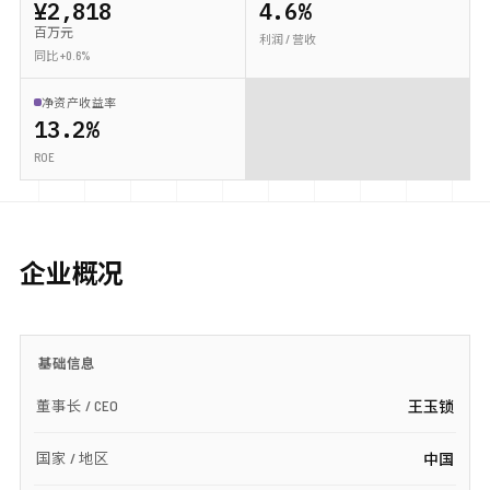
¥2,818
4.6%
百万元
利润 / 营收
同比 +0.6%
净资产收益率
13.2%
ROE
企业概况
基础信息
董事长 / CEO
王玉锁
国家 / 地区
中国