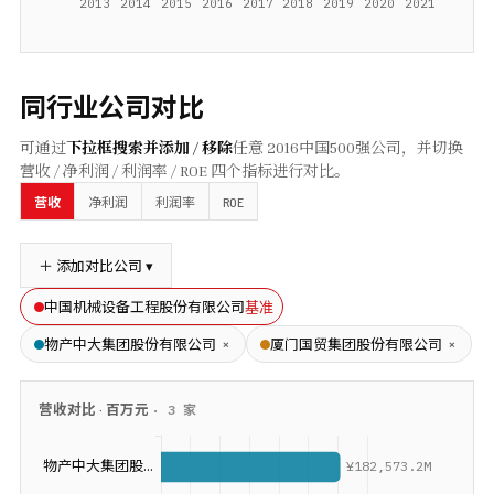
同行业公司对比
可通过
下拉框搜索并添加 / 移除
任意
2016
中国500强公司，并切换
营收 / 净利润 / 利润率 / ROE 四个指标进行对比。
ROE
营收
净利润
利润率
＋ 添加对比公司 ▾
基准
中国机械设备工程股份有限公司
×
×
物产中大集团股份有限公司
厦门国贸集团股份有限公司
营收
对比 ·
百万元
·
3
家