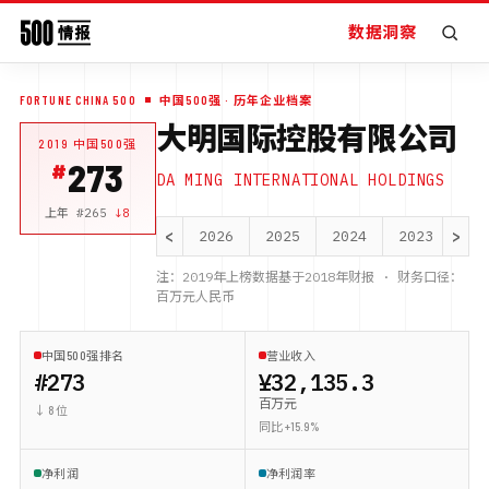
数据洞察
FORTUNE CHINA 500
中国500强
· 历年企业档案
大明国际控股有限公司
2019
中国500强
273
DA MING INTERNATIONAL HOLDINGS
上年 #
265
↓
8
<
>
2026
2025
2024
2023
20
注：
2019
年上榜数据基于
2018
年财报 · 财务口径：
百万元人民币
中国500强排名
营业收入
#273
¥32,135.3
百万元
↓ 8 位
同比 +15.9%
净利润
净利润率